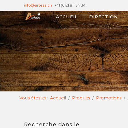
info@artesa.ch
|
+41 (0)21 811 34 34
ACCUEIL
DIRECTION
Vous êtes ici :
Accueil
Produits
Promotions
Recherche dans le