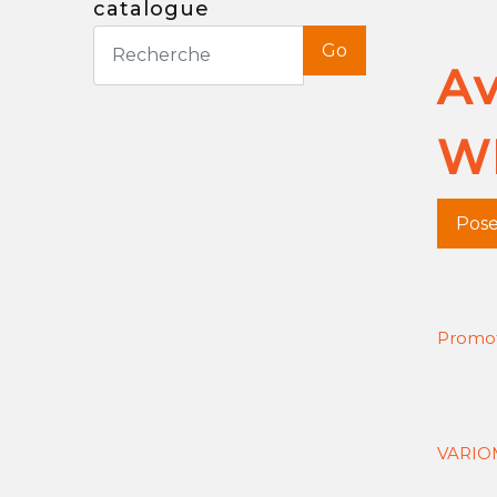
catalogue
Go
A
W
Pose
Promot
VARIOM