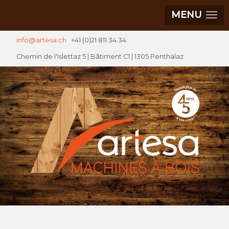
MENU
info@artesa.ch
|
+41 (0)21 811 34 34
Chemin de l'Islettaz 5 |
Bâtiment C1
| 1305 Penthalaz