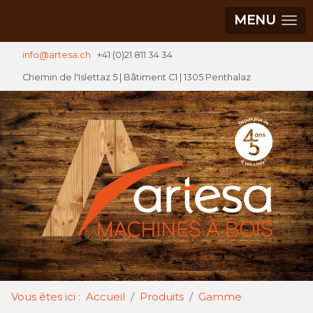
MENU
info@artesa.ch
|
+41 (0)21 811 34 34
Chemin de l'Islettaz 5 |
Bâtiment C1
| 1305 Penthalaz
Vous êtes ici :
Accueil
Produits
Gamme