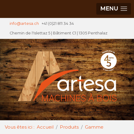
MENU
info@artesa.ch
|
+41 (0)21 811 34 34
Chemin de l'Islettaz 5 |
Bâtiment C1
| 1305 Penthalaz
Vous êtes ici :
Accueil
Produits
Gamme