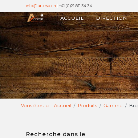
info@artesa.ch
|
+41 (0)21 811 34 34
ACCUEIL
DIRECTION
Vous êtes ici :
Accueil
Produits
Gamme
Bro
Recherche dans le