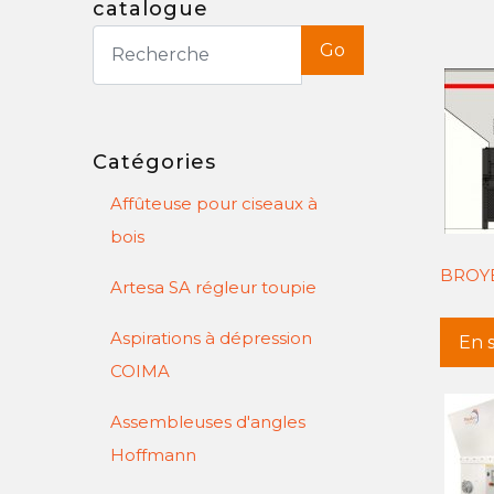
catalogue
Go
Catégories
Affûteuse pour ciseaux à
bois
BROYE
Artesa SA régleur toupie
Aspirations à dépression
En s
COIMA
Assembleuses d'angles
Hoffmann