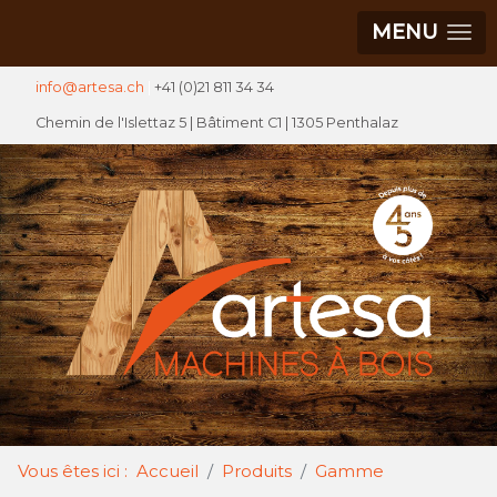
MENU
info@artesa.ch
|
+41 (0)21 811 34 34
Chemin de l'Islettaz 5 |
Bâtiment C1
| 1305 Penthalaz
Vous êtes ici :
Accueil
Produits
Gamme