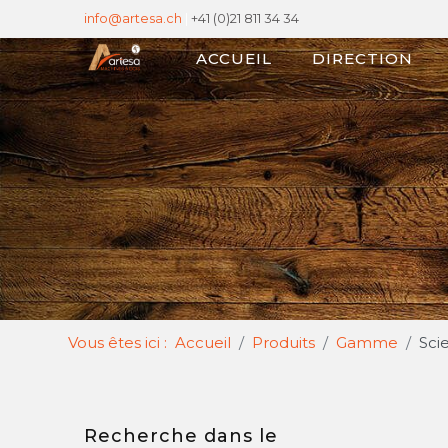
info@artesa.ch
|
+41 (0)21 811 34 34
ACCUEIL
DIRECTION
Vous êtes ici :
Accueil
Produits
Gamme
Sci
Recherche dans le