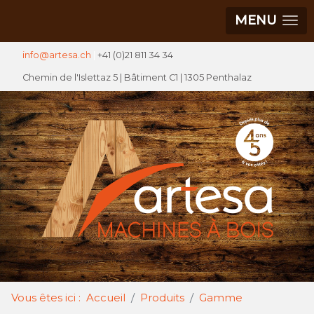
MENU
info@artesa.ch
|
+41 (0)21 811 34 34
Chemin de l'Islettaz 5 |
Bâtiment C1
| 1305 Penthalaz
Vous êtes ici :
Accueil
Produits
Gamme