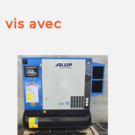
vis avec
é