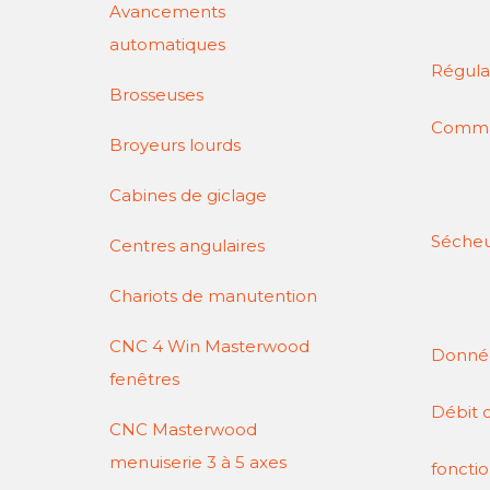
Avancements
ent
automatiques
Rég
Brosseuses
Comm
Broyeurs lourds
écr
Cabines de giclage
Séc
Centres angulaires
Chariots de manutention
CNC 4 Win Masterwood
Donnée
fenêtres
Débit d
CNC Masterwood
menuiserie 3 à 5 axes
fonc