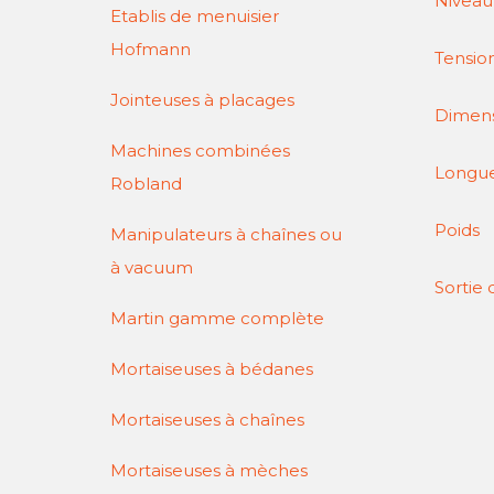
Niv
Etablis de menuisier
Hofmann
Tensio
Jointeuses à placages
Dimensi
Machines combinées
Longu
Robland
P
Manipulateurs à chaînes ou
à vacuum
Sor
Martin gamme complète
Mortaiseuses à bédanes
Mortaiseuses à chaînes
Mortaiseuses à mèches