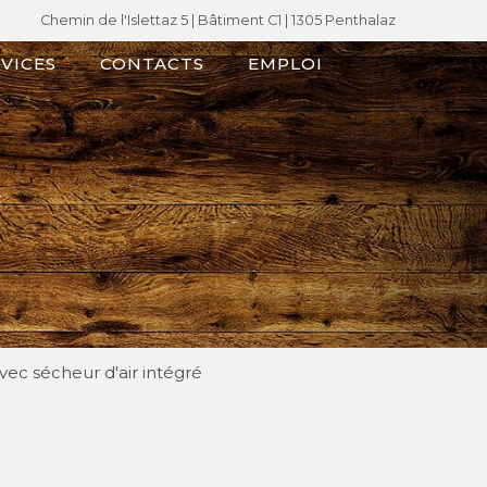
Chemin de l'Islettaz 5 |
Bâtiment C1
| 1305 Penthalaz
VICES
CONTACTS
EMPLOI
ec sécheur d'air intégré