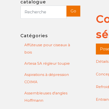
catalogue
Go
Co
sé
Catégories
Affûteuse pour ciseaux à
Pose
bois
Détail
Artesa SA régleur toupie
Concep
Aspirations à dépression
COIMA
Refro
Assembleuses d'angles
Entra
Hoffmann