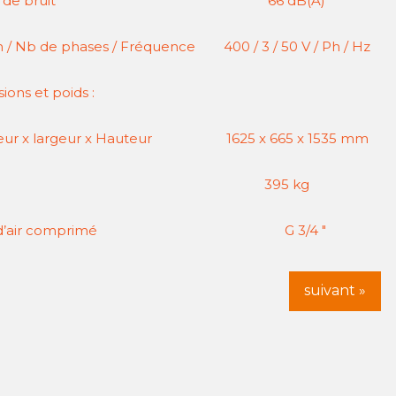
eau de bruit 66 dB(A)
n / Nb de phases / Fréquence 400 / 3 / 50 V / Ph / Hz
ons et poids :
eur x largeur x Hauteur 1625 x 665 x 1535 mm
oids 395 kg
tie d’air comprimé G 3/4 "
suivant »