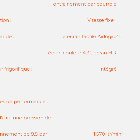
rainement par courroie
ulation : Vitesse fixe
ande : à écran tactile Airlogic2T,
an couleur 4,3”, écran HD
heur frigorifique : intégré
s de performance :
’air à une pression de
tionnement de 9,5 bar 1’570 ltr/min