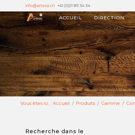
info@artesa.ch
|
+41 (0)21 811 34 34
ACCUEIL
DIRECTION
Vous êtes ici :
Accueil
Produits
Gamme
Com
Recherche dans le