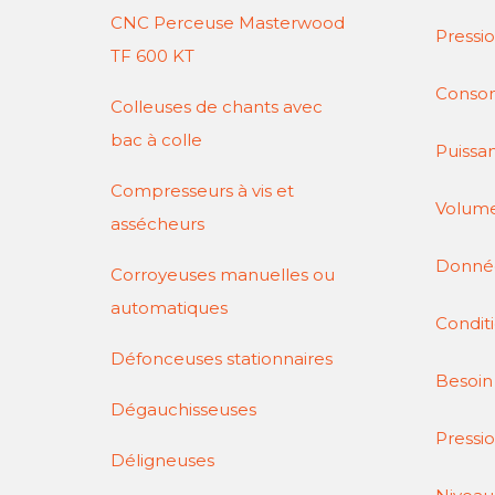
CNC Perceuse Masterwood
Pressi
TF 600 KT
Consom
Colleuses de chants avec
bac à colle
Puis
Compresseurs à vis et
Vo
assécheurs
Données
Corroyeuses manuelles ou
automatiques
Condi
Défonceuses stationnaires
Besoi
Dégauchisseuses
Pres
Déligneuses