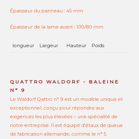
Épaisseur du panneau : 45 mm
Épaisseur de la lame avant : 100/80 mm
longueur
Largeur
Hauteur
Poids
1300
mm
1300
mm
850
mm
environ
140
kg
1500
mm
1500
mm
850
mm
environ
160
kg
QUATTRO WALDORF - BALEINE
N° 9
Le Waldorf Qattro n° 9 est un modèle unique et
exceptionnel, conçu pour répondre aux
exigences les plus élevées – une spécialité de
notre entreprise. Il est équipé d'étaux de queue
de fabrication allemande, comme le n° 5.