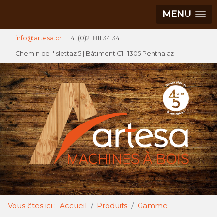
MENU
info@artesa.ch
|
+41 (0)21 811 34 34
Chemin de l'Islettaz 5 |
Bâtiment C1
| 1305 Penthalaz
Vous êtes ici :
Accueil
Produits
Gamme