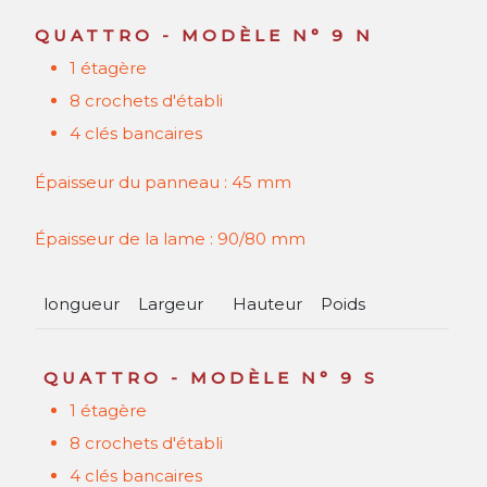
QUATTRO - MODÈLE N° 9 N
1 étagère
8 crochets d'établi
4 clés bancaires
Épaisseur du panneau : 45 mm
Épaisseur de la lame : 90/80 mm
longueur
Largeur
Hauteur
Poids
1300
mm
1300
mm
850
mm
environ
120
kg
QUATTRO - MODÈLE N° 9 S
1500
mm
1500
mm
850
mm
environ
140
kg
1 étagère
8 crochets d'établi
4 clés bancaires