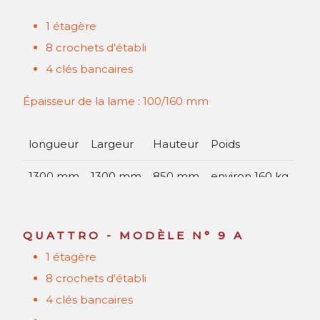
1 étagère
8 crochets d'établi
4 clés bancaires
Épaisseur de la lame : 100/160 mm
longueur
Largeur
Hauteur
Poids
1300
mm
1300
mm
850
mm
environ
160
kg
QUATTRO - MODÈLE N° 9 A
1 étagère
8 crochets d'établi
4 clés bancaires