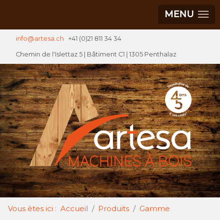
MENU
info@artesa.ch
|
+41 (0)21 811 34 34
Chemin de l'Islettaz 5 |
Bâtiment C1
| 1305 Penthalaz
Vous êtes ici :
Accueil
Produits
Gamme