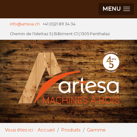
MENU
info@artesa.ch
|
+41 (0)21 811 34 34
Chemin de l'Islettaz 5 |
Bâtiment C1
| 1305 Penthalaz
Vous êtes ici :
Accueil
Produits
Gamme