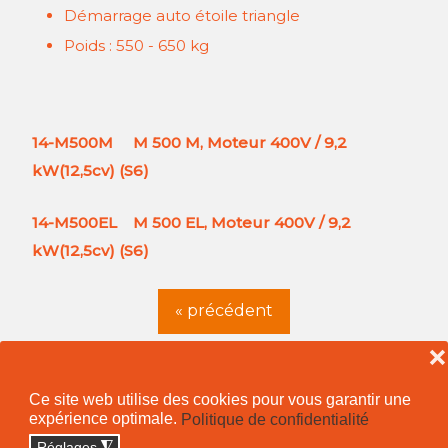
Démarrage auto étoile triangle
Poids : 550 - 650 kg
14-M500M M 500 M, Moteur 400V / 9,2
kW(12,5cv) (S6)
14-M500EL M 500 EL, Moteur 400V / 9,2
kW(12,5cv) (S6)
« précédent
❌
Ce site web utilise des cookies pour vous garantir une
expérience optimale.
Politique de confidentialité
Confidentialité
Réglages
◮