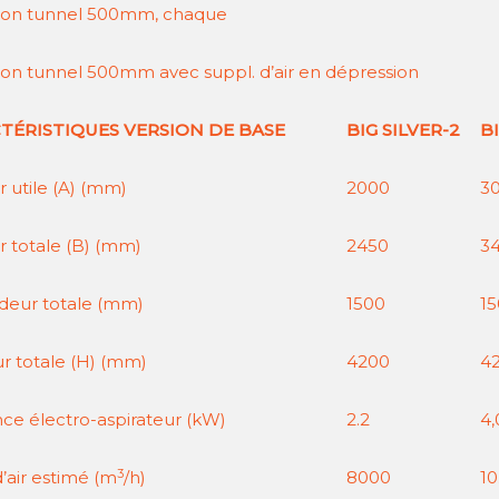
ion tunnel 500mm, chaque
ion tunnel 500mm avec suppl. d’air en dépression
TÉRISTIQUES VERSION DE BASE
BIG SILVER-2
BI
 utile (A) (mm)
2000
3
r totale (B) (mm)
2450
3
deur totale (mm)
1500
1
r totale (H) (mm)
4200
4
nce électro-aspirateur (kW)
2.2
4,
3
’air estimé (m
/h)
8000
10