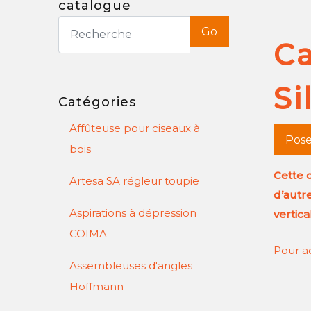
catalogue
Go
Ca
Si
Catégories
Affûteuse pour ciseaux à
Pose
bois
Cette 
Artesa SA régleur toupie
d’autr
Aspirations à dépression
vertic
COIMA
Pour ac
Assembleuses d'angles
Hoffmann