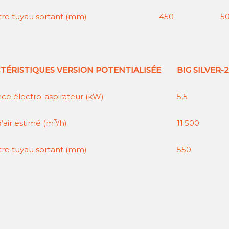
re tuyau sortant (mm)
450
5
TÉRISTIQUES VERSION POTENTIALISÉE
BIG SILVER-2
nce électro-aspirateur (kW)
5,5
3
’air estimé (m
/h)
11.500
re tuyau sortant (mm)
550