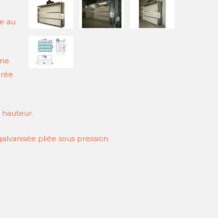
re au
une
urée
 hauteur.
alvanisée pliée sous pression.