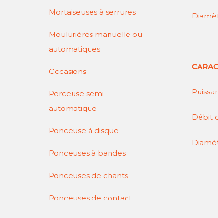
Mortaiseuses à serrures
Diamèt
Moulurières manuelle ou
automatiques
CARAC
Occasions
Puissa
Perceuse semi-
automatique
Débit d
Ponceuse à disque
Diamèt
Ponceuses à bandes
Ponceuses de chants
Ponceuses de contact