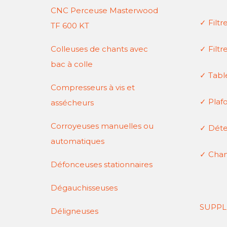
CNC Perceuse Masterwood
✓
Filtr
TF 600 KT
Colleuses de chants avec
✓
Filtr
bac à colle
✓
Table
Compresseurs à vis et
✓
Plafo
assécheurs
Corroyeuses manuelles ou
✓
Détec
automatiques
✓
Chan
Défonceuses stationnaires
Dégauchisseuses
SUPPL
Déligneuses