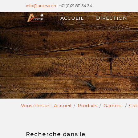
info@artesa.ch
|
+41 (0)21 811 34 34
ACCUEIL
DIRECTION
Vous êtes ici :
Accueil
Produits
Gamme
Cab
Recherche dans le