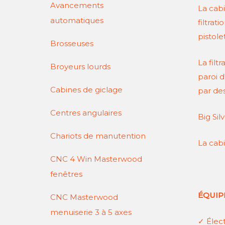
Avancements
La cabi
automatiques
filtrat
pistole
Brosseuses
La filt
Broyeurs lourds
paroi d
Cabines de giclage
par des
Centres angulaires
Big Sil
Chariots de manutention
La cabi
CNC 4 Win Masterwood
fenêtres
ÉQUIP
CNC Masterwood
menuiserie 3 à 5 axes
✓
Élect