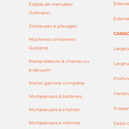
Extens
Etablis de menuisier
Hofmann
Extens
Jointeuses à placages
CARAC
Machines combinées
Robland
Largeur
Manipulateurs à chaînes ou
Largeu
à vacuum
Profon
Martin gamme complète
Hauteu
Mortaiseuses à bédanes
Puissa
Mortaiseuses à chaînes
Mortaiseuses à mèches
Débit d