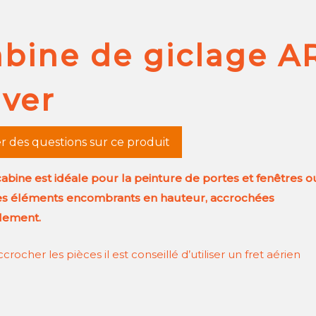
bine de giclage A
lver
r des questions sur ce produit
cabine est idéale pour la peinture de portes et fenêtres o
es éléments encombrants en hauteur, accrochées
alement.
crocher les pièces il est conseillé d’utiliser un fret aérien