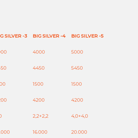
G SILVER -3
BIG SILVER -4
BIG SILVER -5
000
4000
5000
450
4450
5450
500
1500
1500
200
4200
4200
0
2,2+2,2
4,0+4,0
.000
16.000
20.000