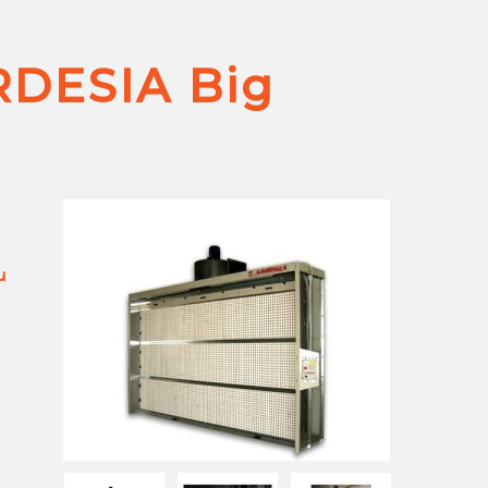
RDESIA Big
u