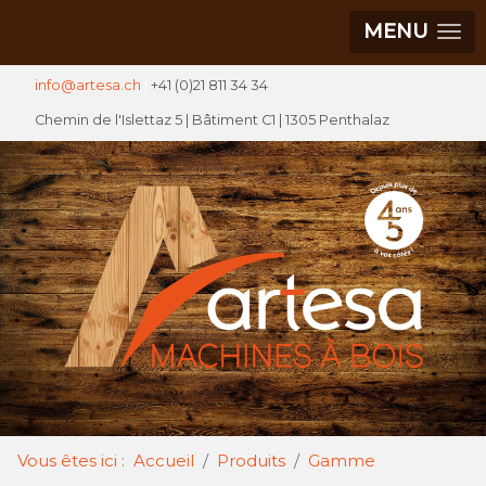
MENU
info@artesa.ch
|
+41 (0)21 811 34 34
Chemin de l'Islettaz 5 |
Bâtiment C1
| 1305 Penthalaz
Vous êtes ici :
Accueil
Produits
Gamme