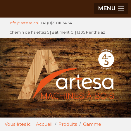
MENU
info@artesa.ch
|
+41 (0)21 811 34 34
Chemin de l'Islettaz 5 |
Bâtiment C1
| 1305 Penthalaz
Vous êtes ici :
Accueil
Produits
Gamme